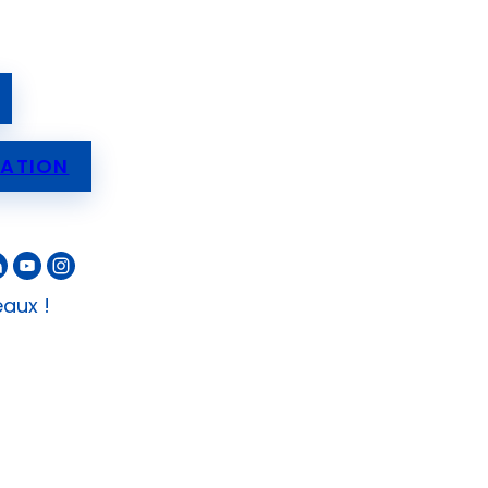
IATION
eaux !