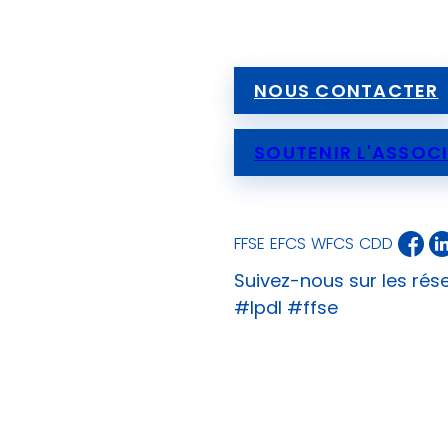
NOUS CONTACTER
SOUTENIR L'ASSOC
FFSE
EFCS
WFCS
CDD
Suivez-nous sur les rés
#lpdl #ffse